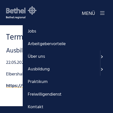
Menü
MENÜ
Startseite
Jobs
Termine
Arbeitgebervorteile
Ausbildungsmesse Hagen
Über uns
22.05.2025
Ausbildung
Elbershallen Hagen
Praktikum
https://www.ausbildungsmesse-hagen.de/
Freiwilligendienst
Kontakt